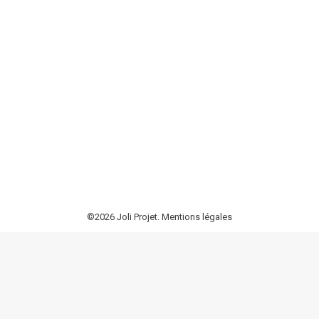
Détection et géoréférencement de réseaux
à Yvoire pour Detect Réseaux 74
Agence DR 73/74
,
Nos agences
Par
MV
9 janvier 2025
Atque, ut Tullius ait, ut etiam ferae fame monitae
plerumque ad eum locum ubi aliquando pastae sunt
revertuntur, ita homines
©2026 Joli Projet.
Mentions légales