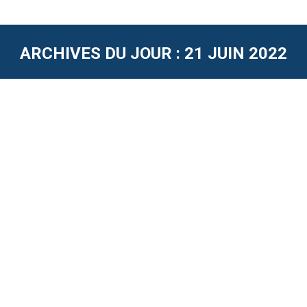
ARCHIVES DU JOUR :
21 JUIN 2022
L’agence Detect Réseaux de la Drôme
intervient à Vassieux en Vercors