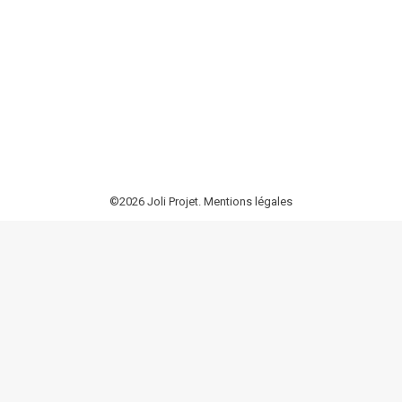
Agence DR 26/07
,
Nos agences
Par
DRA
21 juin 2022
Atque, ut Tullius ait, ut etiam ferae fame monitae
plerumque ad eum locum ubi aliquando pastae sunt
revertuntur, ita homines
©2026 Joli Projet.
Mentions légales