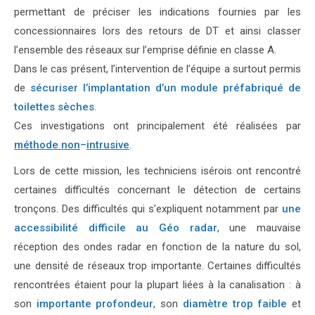
permettant de préciser les indications fournies par les
concessionnaires lors des retours de DT et ainsi classer
l’ensemble des réseaux sur l’emprise définie en classe A.
Dans le cas présent, l’inte
rv
ention de l’équipe
a surtout permis
de
sécuriser
l
’
implant
ation
d
’
un module préfabriqué de
toilettes sèches
.
Ces investigations ont
principalement été réalisées par
méthode non
–
intrusive
.
Lors de cette mission, les techniciens isérois ont rencontré
certaines difficultés concernant le détection de certains
tronçons. Des difficultés qui s’expliquent notamment par
une
accessibilité difficile au Géo radar
, une m
auvaise
réception des ondes radar en fonction de la nature du sol,
une densité de réseaux trop importante. Certaines difficultés
rencontrées étaient pour la plupart liées à la canalisation : à
son
importante profondeur
, son
diamètre trop faible
et