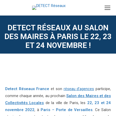
DETECT RÉSEAUX AU SALON
DES MAIRES À PARIS LE 22, 23
ET 24 NOVEMBRE !
Detect Réseaux France
et son
réseau d’agences
participe,
comme chaque année, au prochain
Salon des Maires et des
Collectivités Locales
de la ville de Paris, les
22, 23 et 24
novembre 2022
, à
Paris – Porte de Versailles
. Ce Salon