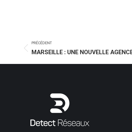
NAVIGATION
PRÉCÉDENT
ARTICLE
MARSEILLE : UNE NOUVELLE AGENC
Article
précédent
: