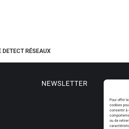
E DETECT RÉSEAUX
Article
suivant
:
NEWSLETTER
Pour offrir 
cookies pour
consentir à 
comportement
ou de retire
caractéristi