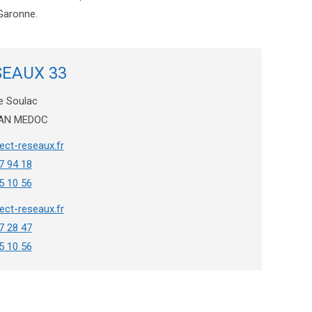
-Garonne.
SEAUX 33
e Soulac
LAN MEDOC
ct-reseaux.fr
7 94 18
5 10 56
ct-reseaux.fr
7 28 47
5 10 56