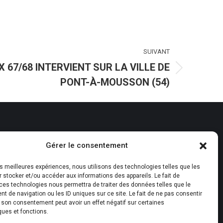
SUIVANT
 67/68 INTERVIENT SUR LA VILLE DE
PONT-À-MOUSSON (54)
Nos réalisations
Gérer le consentement
Nos agences
les meilleures expériences, nous utilisons des technologies telles que les
Devenez franchisé
 stocker et/ou accéder aux informations des appareils. Le fait de
ces technologies nous permettra de traiter des données telles que le
Recrutement
 de navigation ou les ID uniques sur ce site. Le fait de ne pas consentir
r son consentement peut avoir un effet négatif sur certaines
Nous contacter
ques et fonctions.
Accès Pro