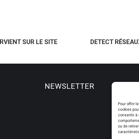
RVIENT SUR LE SITE
DETECT RÉSEAUX
Article
suivant
:
NEWSLETTER
Pour offrir 
cookies pour
consentir à 
comportement
ou de retire
caractéristi